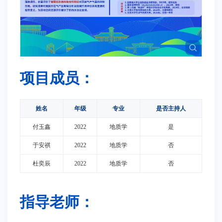
项目成员：
姓名
年级
专业
是否主持人
付玉鑫
2022
地质学
是
于安祺
2022
地质学
否
杜奕辰
2022
地质学
否
指导老师：