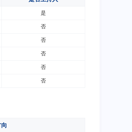
是
否
否
否
否
否
方向