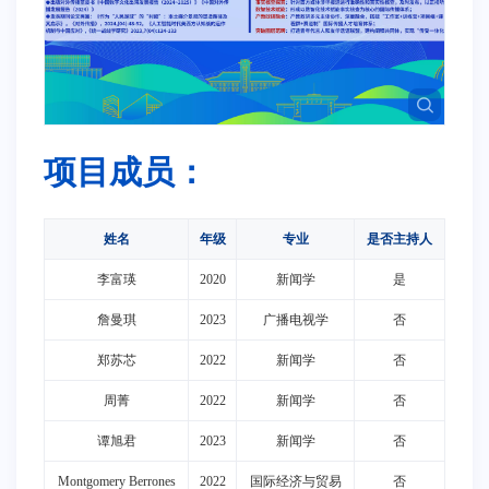
项目成员：
姓名
年级
专业
是否主持人
李富瑛
2020
新闻学
是
詹曼琪
2023
广播电视学
否
郑苏芯
2022
新闻学
否
周菁
2022
新闻学
否
谭旭君
2023
新闻学
否
Montgomery Berrones
2022
国际经济与贸易
否