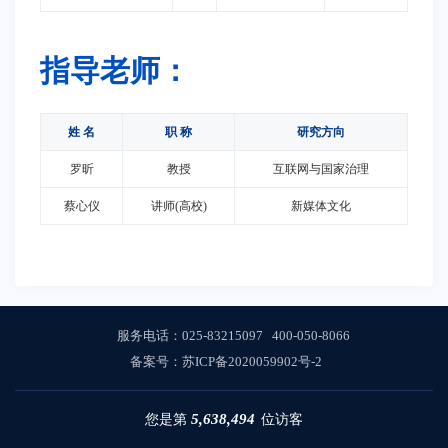
指导老师：
姓 名
职 称
研究方向
罗昕
教授
互联网与国家治理
蔡心仪
讲师(高校)
新媒体文化
服务电话：
025-83215097
400-050-8066
备案号：
苏ICP备2020059902号-2
5,638,494
您是第
位访客