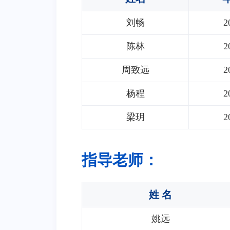
刘畅
2
陈林
2
周致远
2
杨程
2
梁玥
2
指导老师：
姓 名
姚远