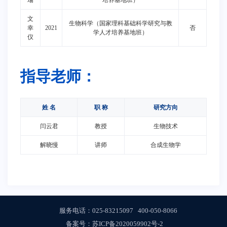
瑞
培养基地班）
文
生物科学（国家理科基础科学研究与教
幸
2021
否
学人才培养基地班）
仪
指导老师：
姓 名
职 称
研究方向
闫云君
教授
生物技术
解晓慢
讲师
合成生物学
服务电话：
025-83215097
400-050-8066
备案号：
苏ICP备2020059902号-2