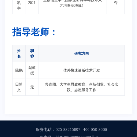
生物信息学（国家生命科学与技术人
凯
2021
否
才培养基地班）
宇
指导老师：
姓
职
研究方向
名
称
副教
陈鹏
体外快速诊断技术开发
授
田博
共青团、大学生思政教育、创新创业、社会实
无
文
践、志愿服务工作
服务电话：
025-83215097
400-050-8066