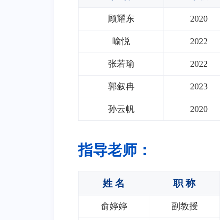
顾耀东
2020
喻悦
2022
张若瑜
2022
郭叙冉
2023
孙云帆
2020
指导老师：
姓 名
职 称
俞婷婷
副教授