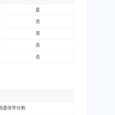
是
否
否
否
否
能遗传学分析