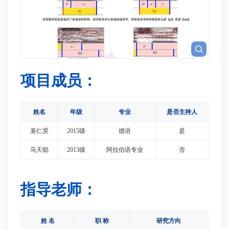
项目成员：
姓名
年级
专业
是否主持人
裴仁昊
2015级
德语
是
马天聪
2013级
阿拉伯语专业
否
指导老师：
姓 名
职 称
研究方向