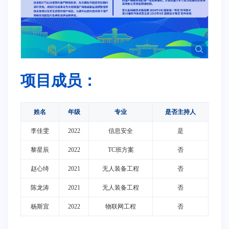
项目成员：
姓名
年级
专业
是否主持人
李佳雯
2022
信息安全
是
黎星辰
2022
TC班方案
否
赵心绮
2021
无人装备工程
否
陈龙涛
2021
无人装备工程
否
杨斯宜
2022
物联网工程
否