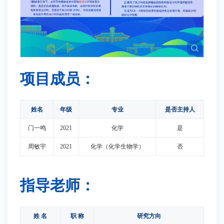
项目成员：
姓名
年级
专业
是否主持人
门一鸣
2021
化学
是
周敏宇
2021
化学（化学生物学）
否
指导老师：
姓 名
职 称
研究方向