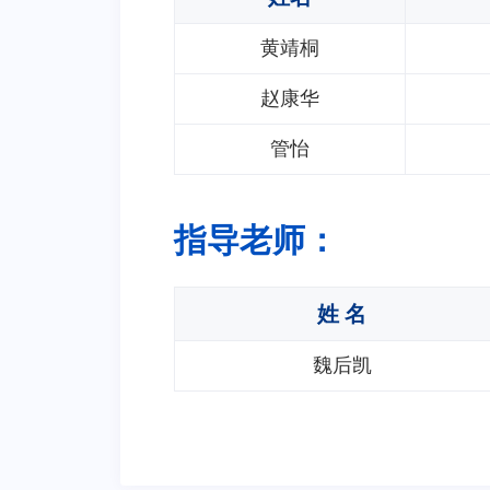
黄靖桐
赵康华
管怡
指导老师：
姓 名
魏后凯