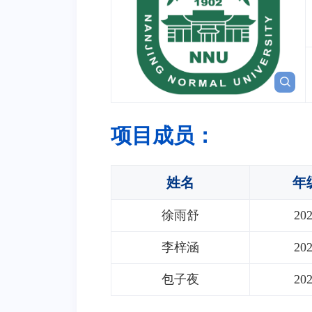
项目成员：
姓名
年
徐雨舒
20
李梓涵
20
包子夜
20