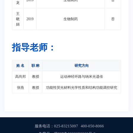
2019
生物制药
否
龙
王
晓
2019
生物制药
否
娟
指导老师：
姓 名
职 称
研究方向
高尚邦
教授
运动神经环路与纳米光遗传
张燕
教授
功能性荧光材料光学性质和结构功能调控研究
服务电话：
025-83215097
400-050-8066