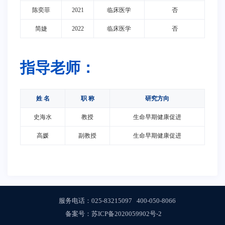
陈奕菲
2021
临床医学
否
简婕
2022
临床医学
否
指导老师：
姓 名
职 称
研究方向
史海水
教授
生命早期健康促进
高媛
副教授
生命早期健康促进
服务电话：
025-83215097
400-050-8066
备案号：
苏ICP备2020059902号-2