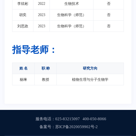
李炫彬
2022
生物技术
否
胡奕
2023
生物科学（师范）
否
刘思政
2023
生物科学（师范）
否
指导老师：
姓 名
职 称
研究方向
杨琳
教授
植物生理与分子生物学
服务电话：
025-83215097
400-050-8066
备案号：
苏ICP备2020059902号-2