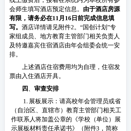
线上缴费后，接着在系统内为本校所有参
会师生填写酒店预定信息。
由于酒店房源
有限，
请务必
在
11月1
6
日前完成信息填
写。
酒店详情请见附件
2
。
“国创计划”专
家组成员、地方教育主管部门相关负责人
及特邀嘉宾住宿酒店由年会组委会统一安
排。
上述酒店住宿费用均为自理，住宿发
票由入住酒店开具。
四
、
审查安排
1.
展板展示：请
高校年会管理员或省
（自治区、直辖市）
教育主管部门相关工
作联系人将加盖公章的《学校（单位）展
示展板材料责任承诺书》（附件
3，简称